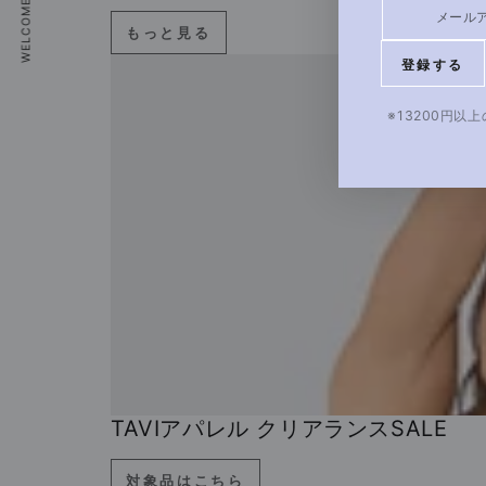
WELCOME COUPON
メ
もっと見る
ー
登録する
ル
ア
※13200円
ド
レ
ス
を
入
力
し
て
く
だ
TAVIアパレル クリアランスSALE
さ
い
対象品はこちら