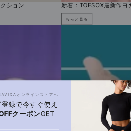
コレクション
新着：TOESOX最新作ヨ
もっと見る
RAVIDAオンラインストアへ
ガ登録で今すぐ使え
％OFFクーポン
GET
【期間限定】ピラティスソ