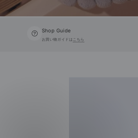
Shop Guide
お買い物ガイドは
こちら
ヨ
ピ
ガ
ラ
グ
テ
ッ
ィ
ズ
ス
用
品