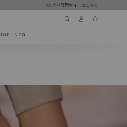
→卸売り専門サイトはこちら
ロ
カ
グ
ー
イ
ト
ン
HOP INFO