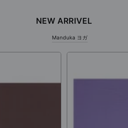
NEW ARRIVEL
Manduka ヨガ
anduka]PRO
[Manduka]eKO
Lite
エ
コ
ラ
イ
ト
ヨ
mm）
ガ
FW
マ