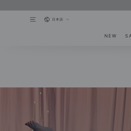
コンテンツにスキ
ップする
言
日本語
語
NEW
S