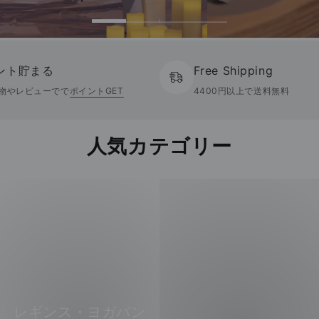
ント貯まる
Free Shipping
物やレビューでで
ポイントGET
4400円以上で送料無料
人気カテゴリー
レ
ヨ
ギ
ガ
ン
マ
ス・
ッ
ヨ
ト
ガ
パ
レギンス・ヨガパン