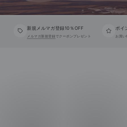
新規メルマガ登録10％OFF
ポイ
メルマガ新規登録
でクーポンプレゼント
お買い
ヨ
T
ガ
シ
靴
ャ
下
ツ