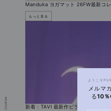
Manduka ヨガマット 26FW最新
もっと見る
ようこそPU
メルマ
る
10
新着：TAVI 最新作ピラティス靴下