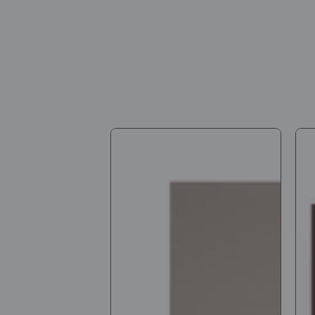
[Manduka]PROlite
[M
プ
プ
ロ
ロ
ラ
ヨ
イ
ガ
ト
マ
ヨ
ッ
ガ
ト
マ
(6
ッ
26