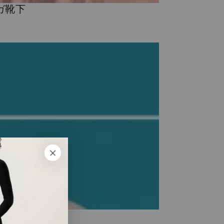
ガ靴下
ックスSALE