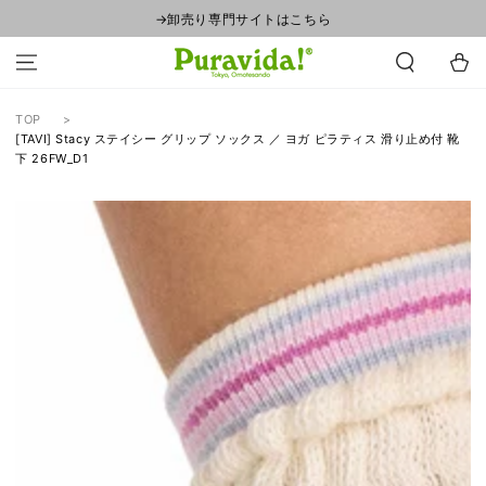
コンテンツにスキ
→卸売り専門サイトはこちら
ップする
カ
ー
ト
TOP
[TAVI] Stacy ステイシー グリップ ソックス ／ ヨガ ピラティス 滑り止め付 靴
下 26FW_D1
商品の情報にスキッ
プする