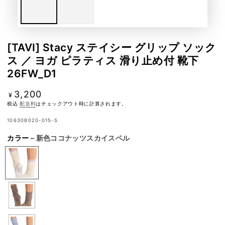
[TAVI] Stacy ステイシー グリップ ソック
ス ／ ヨガ ピラティス 滑り止め付 靴下
26FW_D1
3,200
定
¥
価
税込
配送料
はチェックアウト時に計算されます。
106308020-015-S
カラー
– 新色ココナッツスカイスペル