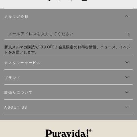
Facebook
X
Pinterest
Instagram
メルマガ登録
メ
ー
新規メルマガ購読で10％OFF！会員限定のお得な情報、ニュース、イベン
ル
トをお届けします。
ア
カスタマーサービス
ド
ブランド
レ
ス
卸売りについて
を
入
ABOUT US
力
し
て