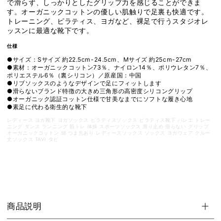
で滑らず、しっかりとしたグリップ力を感じることができま
ピ
ピ
す。オーガニックコットンの優しい肌触りで足裏も快適です。
ラ
ラ
トレーニング、ピラティス、ヨガなど、裸足で行うスタジオレ
テ
テ
ッスンに最適な靴下です。
ィ
ィ
仕様
ス
ス
滑
滑
●サイズ：Sサイズ 約22.5cm-24.5cm、Mサイズ 約25cm-27cm
●素材：
オーガニックコットン73％、ナイロン14％、ポリウレタン7％、
り
り
ポリエステル6％（
裏シリコン）／原産国：中国
止
止
●
リブソックスのようなデザインで足にフィットします
●滑らないブランド特徴の大きめ三角形の高密度シリコングリップ
め
め
●オーガニック認証コットン仕様で甘美なまでにソフトな履き心地
付
付
●素足に代わる衛生的な靴下
靴
靴
レディース ヨガ靴下 ヨガソックス ピラティスソックス ピラティス靴下 バレエ トレー
下
下
ニング ダンス ランニング 筋トレ 体操 スポーツソックス 滑り止め 滑らない グリップ
オーガニックコットン 綿 つま先あり レディースソックス ソックス ヨガウェア クルー
26FW_D1
26FW_D1
丈ソックス TAVI タビ
の
の
数
数
量
量
を
を
減
増
商品説明
ら
や
す
す