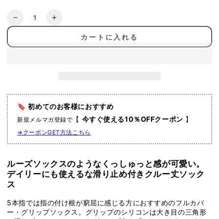
数
[TAVI]
[TAVI]
量
Stacy
Stacy
カートに入れる
ス
ス
テ
テ
イ
イ
シ
シ
ー
ー
グ
グ
🔖 初めてのお客様におすすめ
リ
リ
【
今すぐ使える10％OFFクーポン
】
新規メルマガ登録で
ッ
ッ
プ
プ
⇒クーポンGET方法こちら
ソ
ソ
ッ
ッ
ルーズソックスのようなくっしゅっと感が可愛い。
ク
ク
デイリーにも使えるな滑り止め付きクルー丈ソック
ス
ス
ス
／
／
ヨ
ヨ
5本指では指の付け根が窮屈に感じる方におすすめのフルカバ
ガ
ガ
ー・グリップソックス。グリップのシリコンは大き目の三角形