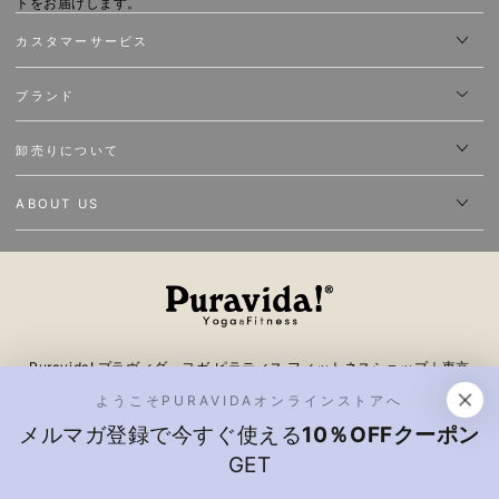
トをお届けします。
ア
カスタマーサービス
ド
ブランド
レ
ス
卸売りについて
を
入
ABOUT US
力
し
て
く
Puravida! プラヴィダ ヨガ ピラティス フィットネスショップ｜東京
だ
表参道 ヨガウェア、ヨガグッズピラティス、トレーニングギアが揃う
ようこそPURAVIDAオンラインストアへ
さ
日本最大級のオンラインストア。スポーツブランド・フィットネス・ア
メルマガ登録で今すぐ使える
10％OFFクーポン
ウトドアなど取り扱う。ヨガスタジオ ピラティススタジオやデパート
い
GET
向けの卸売りも