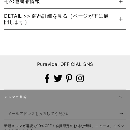
その他商品情報
DETAIL >> 商品詳細を見る（ページが下に展
開します）
Puravida! OFFICIAL SNS
Facebook
X
Pinterest
Instagram
メルマガ登録
メ
ー
新規メルマガ購読で10％OFF！会員限定のお得な情報、ニュース、イベン
ル