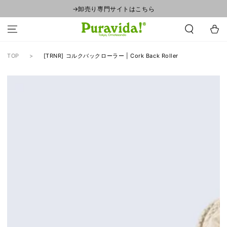
コンテンツにスキ
→卸売り専門サイトはこちら
ップする
カ
ー
ト
TOP
[TRNR] コルクバックローラー | Cork Back Roller
商品の情報にスキッ
プする