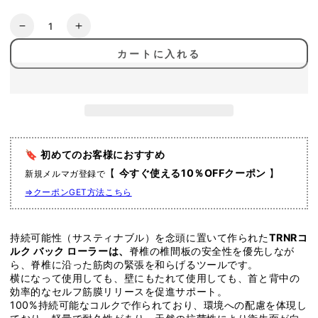
数
[TRNR]
[TRNR]
量
コ
コ
カートに入れる
ル
ル
ク
ク
バ
バ
ッ
ッ
ク
ク
ロ
ロ
🔖 初めてのお客様におすすめ
ー
ー
【
今すぐ使える10％OFFクーポン
】
新規メルマガ登録で
ラ
ラ
⇒クーポンGET方法こちら
ー
ー
|
|
Cork
Cork
Back
Back
持続可能性（サスティナブル）を念頭に置いて作られた
TRNRコ
Roller
Roller
ルク バック ローラーは、
脊椎の椎間板の安全性を優先しなが
ら、脊椎に沿った筋肉の緊張を和らげるツールです。
の
の
横になって使用しても、壁にもたれて使用しても、首と背中の
数
数
効率的なセルフ筋膜リリースを促進サポート。
量
量
100%持続可能なコルクで作られており、環境への配慮を体現し
を
を