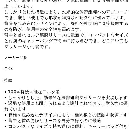
ており、軽量で耐久性があり、天然の抗菌性により衛生面が向
減
増
上しています。
しっかりとした構造により、効果的な深部組織へのアプローチ
ら
や
でき、厳しい使用でも形状が維持され耐久性に優れています。
す
す
背骨を包み込むデザインにより、脊椎の椎間板に直接接触する
のを防ぎ、使用中の安全性を高めます。
背中と首のセルフ筋膜リリースに最適で、コンパクトなサイズ
と付属のキャリーバッグで簡単に持ち運びでき、どこにいても
マッサージが可能です。
メーカー品番
CK4
特徴
• 100%持続可能なコルク製
• しっかりとした、効果的な深部組織マッサージを実現します
• 過酷な使用にも耐えられるよう設計されており、耐久性に優
れています
• 脊椎を包み込むデザインにより、椎間板との接触を防ぎます
• 背中と首の筋膜リリースを自分で行うのに最適
• コンパクトなサイズで持ち運びに便利、キャリーバッグ付き