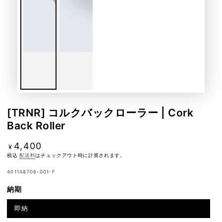
[TRNR] コルクバックローラー | Cork
Back Roller
4,400
定
¥
価
税込
配送料
はチェックアウト時に計算されます。
401148706-001-F
納期
即納