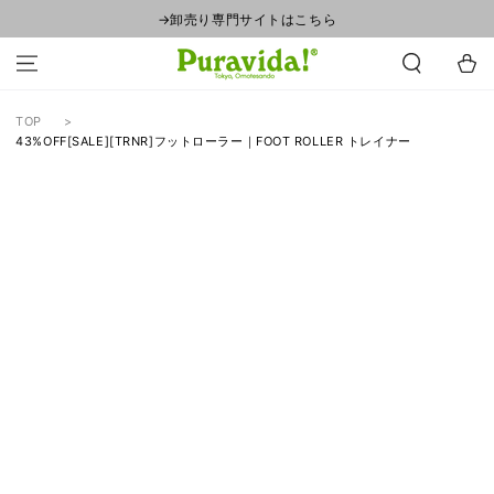
コンテンツにスキ
→卸売り専門サイトはこちら
ップする
カ
ー
ト
TOP
43%OFF[SALE][TRNR]フットローラー｜FOOT ROLLER トレイナー
商品の情報にスキッ
プする