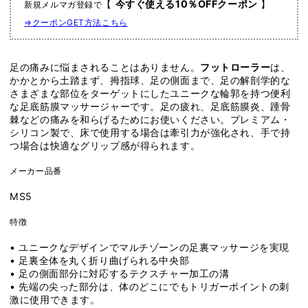
【
今すぐ使える10％OFFクーポン
】
新規メルマガ登録で
｜
｜
FOOT
FOOT
⇒クーポンGET方法こちら
ROLLER
ROLLER
ト
ト
レ
レ
足の痛みに悩まされることはありません。
フットローラー
は、
かかとから土踏まず、拇指球、足の側面まで、足の解剖学的な
イ
イ
さまざまな部位をターゲットにしたユニークな輪郭を持つ便利
ナ
ナ
な足底筋膜マッサージャーです。足の疲れ、足底筋膜炎、踵骨
ー
ー
棘などの痛みを和らげるためにお使いください。プレミアム・
の
の
シリコン製で、床で使用する場合は牽引力が強化され、手で持
数
数
つ場合は快適なグリップ感が得られます。
量
量
メーカー品番
を
を
減
増
MS5
ら
や
特徴
す
す
• ユニークなデザインでマルチゾーンの足裏マッサージを実現
• 足裏全体を丸く折り曲げられる中央部
• 足の側面部分に対応するテクスチャー加工の溝
• 先端の尖った部分は、体のどこにでもトリガーポイントの刺
激に使用できます。