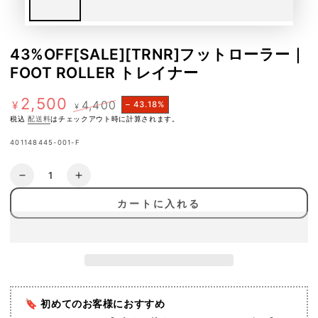
43%OFF[SALE][TRNR]フットローラー｜
FOOT ROLLER トレイナー
2,500
4,400
¥
– 43.18%
¥
特
定
税込
配送料
はチェックアウト時に計算されます。
価
価
401148445-001-F
数
43%OFF[SALE]
43%OFF[SALE]
量
[TRNR]
[TRNR]
カートに入れる
フ
フ
ッ
ッ
ト
ト
ロ
ロ
ー
ー
ラ
ラ
🔖 初めてのお客様におすすめ
ー
ー