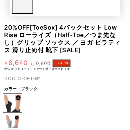
20%OFF[ToeSox] 4パックセット Low
Rise ローライズ（Half-Toe／つま先な
し）グリップ ソックス ／ ヨガ ピラティ
ス 滑り止め付 靴下 [SALE]
8,640
10,800
¥
– 20.0%
¥
特
定
税込
配送料
はチェックアウト時に計算されます。
価
価
106282102-019-S-SET
カラー
– ブラック