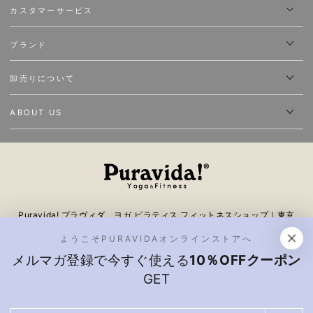
ア
カスタマーサービス
ド
ブランド
レ
ス
卸売りについて
を
入
ABOUT US
力
し
て
く
Puravida! プラヴィダ ヨガ ピラティス フィットネスショップ｜東京
だ
表参道 ヨガウェア、ヨガグッズピラティス、トレーニングギアが揃う
ようこそPURAVIDAオンラインストアへ
さ
日本最大級のオンラインストア。スポーツブランド・フィットネス・ア
メルマガ登録で今すぐ使える
10％OFFクーポン
ウトドアなど取り扱う。ヨガスタジオ ピラティススタジオやデパート
い
GET
向けの卸売りも