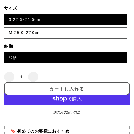
サイズ
S 22.5-24.5cm
M 25.0-27.0cm
納期
即納
数
20%OFF[ToeSox]
20%OFF[ToeSox]
量
4
4
カートに入れる
パ
パ
ッ
ッ
ク
ク
セ
セ
別のお支払い方法
ッ
ッ
ト
ト
🔖 初めてのお客様におすすめ
Low
Low