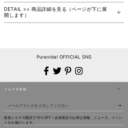
数
数
DETAIL >> 商品詳細を見る（ページが下に展
量
量
開します）
を
を
減
増
ら
や
す
す
Puravida! OFFICIAL SNS
Facebook
X
Pinterest
Instagram
メルマガ登録
メ
ー
新規メルマガ購読で10％OFF！会員限定のお得な情報、ニュース、イベン
ル
トをお届けします。