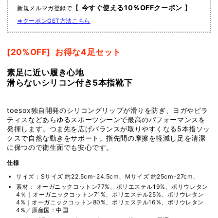
Rise
Rise
【
今すぐ使える10％OFFクーポン
】
新規メルマガ登録で
ロ
ロ
⇒クーポンGET方法こちら
ー
ー
ラ
ラ
イ
イ
[20%OFF]
お得な4足セット
ズ
ズ
素足に近い履き心地
（Half-
（Half-
滑らないシリコン付き5本指靴下
Toe
Toe
／
／
つ
つ
toesox独自開発のシリコングリップが滑りを防ぎ、ヨガやピラ
ま
ま
ティスなどあらゆるスポーツシーンで最高のパフォーマンスを
先
先
発揮します。つま先を広げバランスが取りやすくなる5本指ソッ
クスで自然な動きをサポート。指先間の摩擦を軽減し足を清潔
な
な
に保つので衛生面でも安心です。
し）
し）
グ
グ
仕様
リ
リ
サイズ：Sサイズ 約22.5cm-24.5cm、Mサイズ 約25cm-27cm、
ッ
ッ
素材：
オーガニックコットン77%、ポリエステル19%、ポリウレタン
4％｜
オーガニックコットン71%、ポリエステル25%、ポリウレタン
プ
プ
4%
｜
オーガニックコットン80%、ポリエステル16%、ポリウレタン
ソ
ソ
4%
／原産国：中国
ッ
ッ