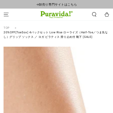
コンテンツにスキ
→卸売り専門サイトはこちら
ップする
カ
ー
ト
TOP
20%OFF[ToeSox] 4パックセット Low Rise ローライズ（Half-Toe／つま先な
し）グリップ ソックス ／ ヨガ ピラティス 滑り止め付 靴下 [SALE]
商品の情報にスキッ
プする