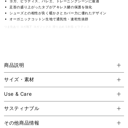
ヨガ、ピラティス、バレエ、トレーニングシーンに最適
ク
ク
足首の盛り上がったタブがアキレス腱の保護を強化
ス
ス
シューズとの相性が良く暖かさとカバー力に優れたデザイン
オーガニックコットン生地で通気性・速乾性抜群
／
／
ヨ
ヨ
つま先あり ヨガ靴下 ヨガソックス 滑り止め 5本指 ピラティス
ガ
ガ
ピ
ピ
ラ
ラ
テ
テ
ィ
ィ
商品説明
ス
ス
滑
滑
り
り
サイズ・素材
止
止
め
め
Use & Care
付
付
靴
靴
サスティナブル
下
下
[SALE]
[SALE]
その他商品情報
の
の