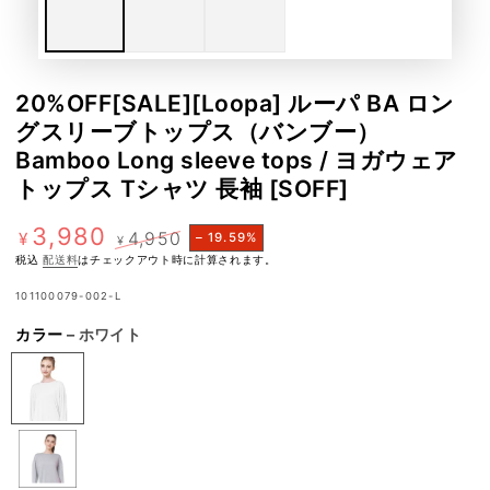
20%OFF[SALE][Loopa] ルーパ BA ロン
グスリーブトップス（バンブー）
Bamboo Long sleeve tops / ヨガウェア
トップス Tシャツ 長袖 [SOFF]
3,980
4,950
¥
– 19.59%
¥
特
定
税込
配送料
はチェックアウト時に計算されます。
価
価
101100079-002-L
カラー
– ホワイト