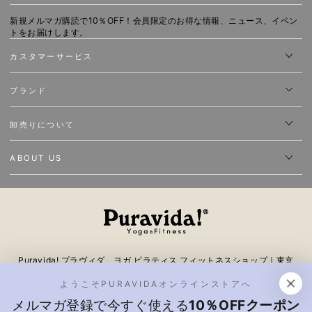
ー
新規メルマガ購読で10％OFF！会員限定のお得な情報、ニュース、イベン
ル
トをお届けします。
ア
カスタマーサービス
ド
ブランド
レ
ス
卸売りについて
を
入
ABOUT US
力
し
て
く
Puravida! プラヴィダ ヨガ ピラティス フィットネスショップ｜東京
だ
表参道 ヨガウェア、ヨガグッズピラティス、トレーニングギアが揃う
ようこそPURAVIDAオンラインストアへ
さ
日本最大級のオンラインストア。スポーツブランド・フィットネス・ア
メルマガ登録で今すぐ使える
10％OFFクーポン
ウトドアなど取り扱う。ヨガスタジオ ピラティススタジオやデパート
い