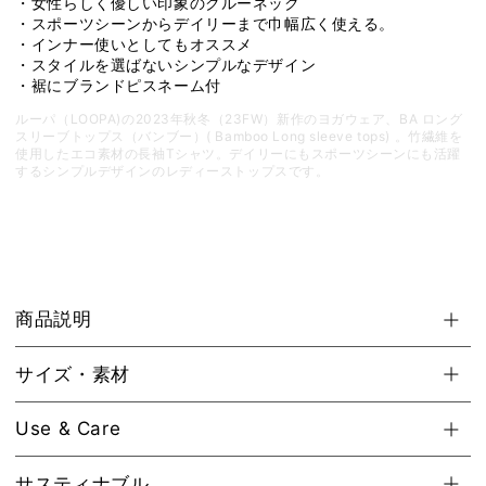
・女性らしく優しい印象のクルーネック
ウ
ウ
・スポーツシーンからデイリーまで巾幅広く使える。
ェ
ェ
・インナー使いとしてもオススメ
・スタイルを選ばないシンプルなデザイン
ア
ア
・裾にブランドピスネーム付
ト
ト
ッ
ッ
ルーパ（LOOPA)の2023年秋冬（23FW）新作のヨガウェア、BA ロング
スリーブトップス（バンブー）( Bamboo Long sleeve tops) 。竹繊維を
プ
プ
使用したエコ素材の長袖Tシャツ。デイリーにもスポーツシーンにも活躍
ス
ス
するシンプルデザインのレディーストップスです。
T
T
シ
シ
ャ
ャ
ツ
ツ
長
長
袖
袖
商品説明
[SOFF]
[SOFF]
の
の
サイズ・素材
数
数
量
量
Use & Care
を
を
減
増
サスティナブル
ら
や