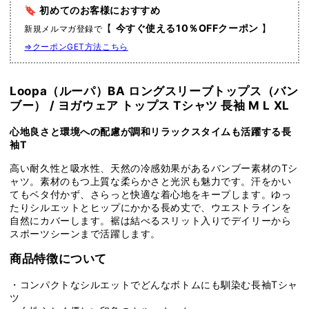
🔖 初めてのお客様におすすめ
グ
グ
【
今すぐ使える10％OFFクーポン
】
ス
ス
新規メルマガ登録で
リ
リ
⇒クーポンGET方法こちら
ー
ー
ブ
ブ
Loopa（ルーパ）
BA ロングスリーブトップス（バン
ト
ト
ブー）
/ ヨガウェア トップス Tシャツ 長袖 M L XL
ッ
ッ
プ
プ
心地良さと環境への配慮が調和リラックスタイムも活躍する長
ス
ス
袖T
（バ
（バ
高い耐久性と吸水性、天然の冷感効果があるバンブー素材のTシ
ン
ン
ャツ。素材のもつ上質な柔らかさと光沢も魅力です。汗をかい
ブ
ブ
てもベタ付かず、さらっと快適な着心地をキープします。ゆっ
ー）
ー）
たりシルエットとヒップにかかる長め丈で、ウエストラインを
Bamboo
Bamboo
自然にカバーします。裾は結べるスリット入りでデイリーから
Long
Long
スポーツシーンまで活躍します。
sleeve
sleeve
商品特徴について
tops
tops
/
/
・コンパクトなシルエットでどんなボトムにも馴染む長袖Tシャ
ヨ
ヨ
ツ
ガ
ガ