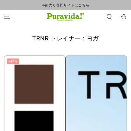
コンテンツにスキ
→卸売り専門サイトはこちら
ップする
カ
ー
ト
コ
TRNR トレイナー：ヨガ
レ
ク
シ
–17%
ョ
ン: