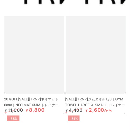
20%OFF[SALE][TRNR]ネオマット
[SALE][TRNR]ジムタオル L/S｜GYM
6mm｜NEO MAT 6MM トレイナー
TOWEL LARGE ＆ SMALL トレイナー
8,800
2,600
11,000
4,400
から
¥
¥
¥
¥
定
特
定
特
–38%
–31%
価
価
価
価