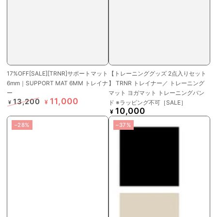
17%OFF[SALE][TRNR]サポートマット
【トレーニンググッズ 2点入りセット
6mm｜SUPPORT MAT 6MM トレイナ
】 TRNR トレイナー／ トレーニング
ー
マット ヨガマット トレーニングバン
11,000
13,200
¥
ド ※ラッピング不可［SALE］
¥
10,000
定
特
定
¥
価
価
価
–28%
–37%