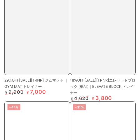
29%OFF[SALE][TRNR] ジムマット ｜
18%OFF[SALE][TRNR]エレベートブロ
GYM MAT トレイナー
ック (単品)｜ELEVATE BLOCK トレイ
7,000
9,900
¥
ナー
¥
3,800
定
特
4,620
¥
¥
価
価
定
特
–41%
–31%
価
価