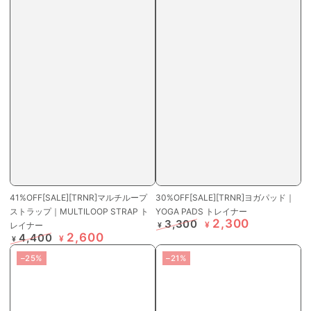
41%OFF[SALE][TRNR]マルチループ
30%OFF[SALE][TRNR]ヨガパッド｜
ストラップ｜MULTILOOP STRAP ト
YOGA PADS トレイナー
2,300
3,300
¥
レイナー
¥
2,600
4,400
定
特
¥
¥
価
価
定
特
–25%
–21%
価
価